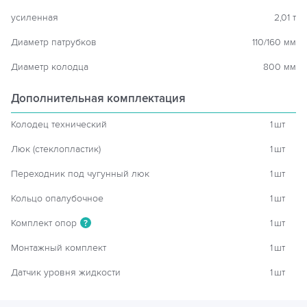
усиленная
2,01 т
Диаметр патрубков
110/160 мм
Диаметр колодца
800 мм
Дополнительная комплектация
Колодец технический
1
шт
Люк (стеклопластик)
1
шт
Переходник под чугунный люк
1
шт
Кольцо опалубочное
1
шт
Комплект опор
1
шт
?
Монтажный комплект
1
шт
Датчик уровня жидкости
1
шт