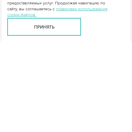
предоставляемых услуг. Продолжая навигацию по
сайту, вы соглашаетесь с
правилами использования
cookie-файлов
.
ПРИНЯТЬ
Тюмень +7 (345) 257-80-53
tyumen@vo-da.ru
Мессенджеры