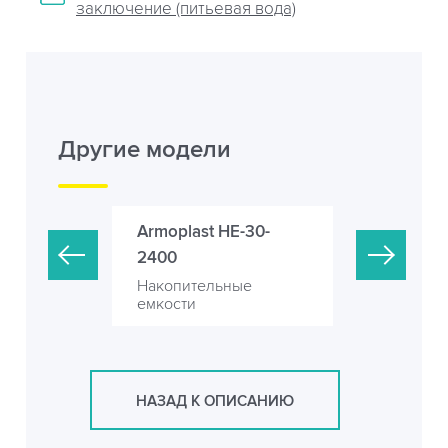
заключение (питьевая вода)
Другие модели
HE-25-
Armoplast HE-30-
Armoplast 
2400
2400
ьные
Накопительные
Накопитель
емкости
емкости
НАЗАД К ОПИСАНИЮ