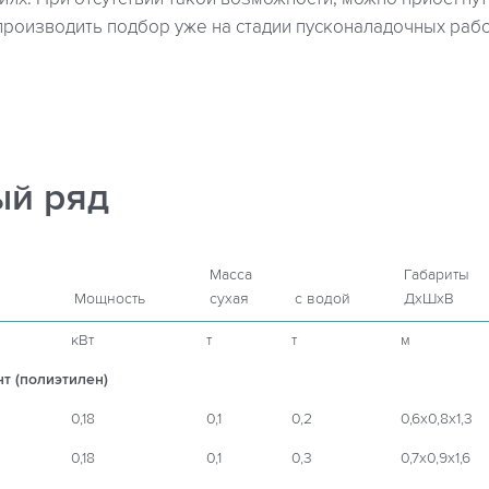
производить подбор уже на стадии пусконаладочных раб
й ряд
Масса
Габариты
Мощность
сухая
с водой
ДхШхВ
кВт
т
т
м
т (полиэтилен)
0,18
0,1
0,2
0,6х0,8х1,3
0,18
0,1
0,3
0,7х0,9х1,6