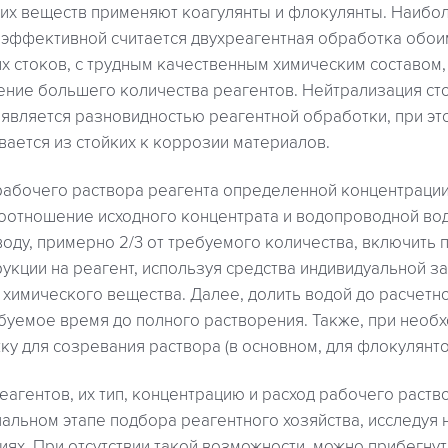
ких веществ применяют коагулянты и флокулянты. Наибо
 эффективной считается двухреагентная обработка обоим
х стоков, с трудным качественным химическим составом,
ение большего количества реагентов. Нейтрализация ст
 является разновидностью реагентной обработки, при эт
вается из стойких к коррозии материалов.
рабочего раствора реагента определенной концентраци
соотношение исходного концентрата и водопроводной во
 воду, примерно 2/3 от требуемого количества, включит
рукции на реагент, используя средства индивидуальной з
 химического вещества. Далее, долить водой до расчетн
уемое время до полного растворения. Также, при необх
у для созревания раствора (в основном, для флокулянто
агентов, их тип, концентрацию и расход рабочего раст
чальном этапе подбора реагентного хозяйства, исследуя 
иях. При отсутствии такой возможности, можно прибегну