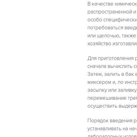
В качестве химичес
распространенной и
особо специфически
потребоваться введ
или щелочью, также
хозяйство изготавли
Для приготовления 
сначала вычислить 
Затем, залить в бак
миксером и, по инст
засыпку или заливку
перемешивание треб
осуществить выдержк
Порядок введения ре
устанавливать на на
лабораторных услов