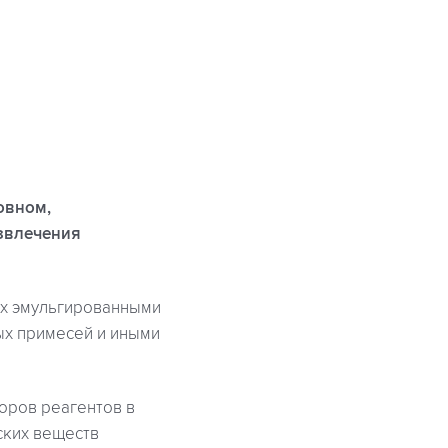
овном,
звлечения
ых эмульгированными
ых примесей и иными
оров реагентов в
ских веществ