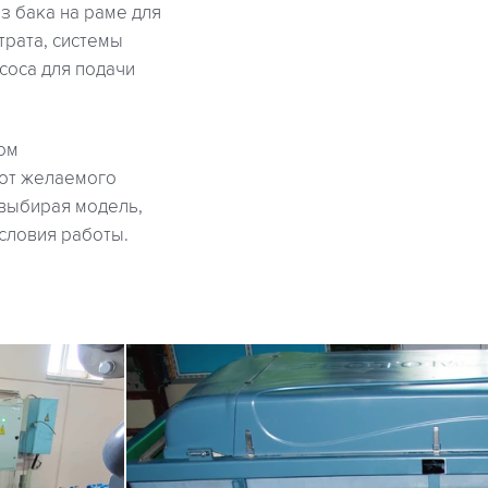
из бака на раме для
трата, системы
соса для подачи
ом
 от желаемого
 выбирая модель,
словия работы.