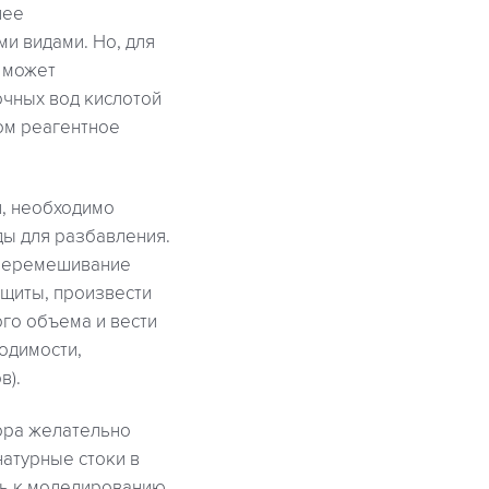
лее
и видами. Но, для
 может
очных вод кислотой
ом реагентное
и, необходимо
ды для разбавления.
ь перемешивание
ащиты, произвести
ого объема и вести
одимости,
в).
вора желательно
натурные стоки в
ть к моделированию