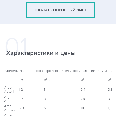
СКАЧАТЬ ОПРОСНЫЙ ЛИСТ
Характеристики и цены
Модель
Кол-во постов
Производительность
Рабочий объём
Объ
шт
м³/ч
м³
м³
Argel
1-2
1
5,4
0,9
Auto-1
Argel
3-4
3
7,8
0,9
Auto-3
Argel
5-8
5
11,0
1,05
Auto-5
Argel