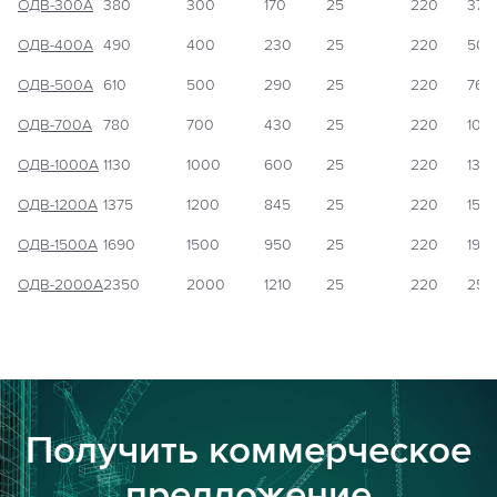
ОДВ-300А
380
300
170
25
220
370
ОДВ-400А
490
400
230
25
220
500
ОДВ-500А
610
500
290
25
220
760
ОДВ-700А
780
700
430
25
220
100
ОДВ-1000А
1130
1000
600
25
220
130
ОДВ-1200А
1375
1200
845
25
220
155
ОДВ-1500А
1690
1500
950
25
220
195
ОДВ-2000А
2350
2000
1210
25
220
250
Получить коммерческое
предложение