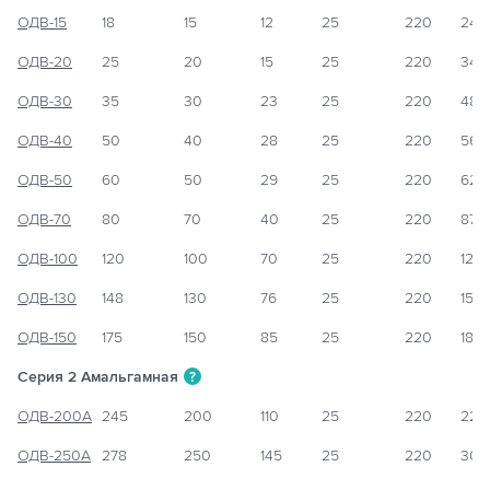
ОДВ-15
18
15
12
25
220
240
ОДВ-20
25
20
15
25
220
340
ОДВ-30
35
30
23
25
220
480
ОДВ-40
50
40
28
25
220
560
ОДВ-50
60
50
29
25
220
620
ОДВ-70
80
70
40
25
220
870
ОДВ-100
120
100
70
25
220
120
ОДВ-130
148
130
76
25
220
155
ОДВ-150
175
150
85
25
220
185
Серия 2 Амальгамная
?
ОДВ-200А
245
200
110
25
220
220
ОДВ-250А
278
250
145
25
220
300