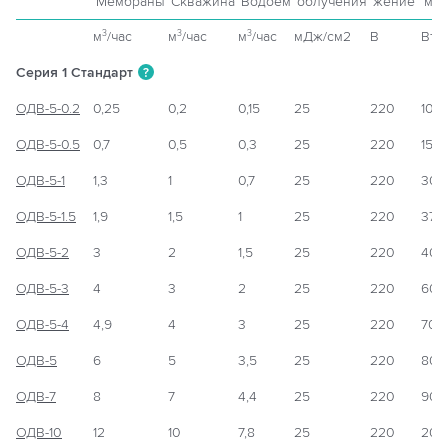
Мембраны
Скважина
Водоём
облучения
жение
мощ
м
/час
м
/час
м
/час
мДж/см2
В
Вт
3
3
3
Серия 1 Стандарт
?
ОДВ-5-0.2
0,25
0,2
0,15
25
220
10
ОДВ-5-0.5
0,7
0,5
0,3
25
220
15
ОДВ-5-1
1,3
1
0,7
25
220
30
ОДВ-5-1.5
1,9
1,5
1
25
220
37
ОДВ-5-2
3
2
1,5
25
220
40
ОДВ-5-3
4
3
2
25
220
60
ОДВ-5-4
4,9
4
3
25
220
70
ОДВ-5
6
5
3,5
25
220
80
ОДВ-7
8
7
4,4
25
220
90
ОДВ-10
12
10
7,8
25
220
200