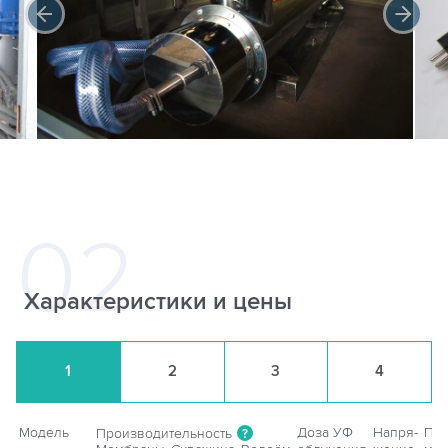
Характеристики и цены
1
2
3
4
Модель
Доза УФ
Напря-
Пот
Производительность
?