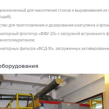
дназначенный для накопления стоков и выравнивания их
ющий);
ство для приготовления и дозирования коагулянта и флок
напорный флотатор «ФФУ-20» с загрузкой встроенного ф
енополиуретаном;
напорных фильтра «ФСД-10», загруженных активированным
оборудования
1 из 4