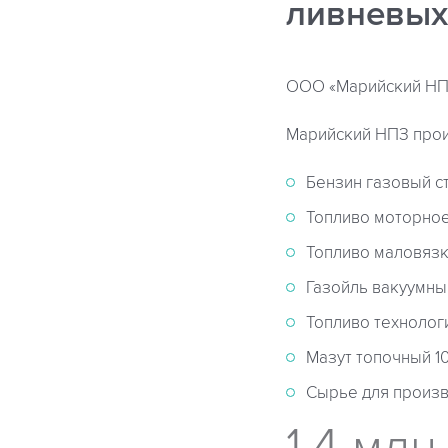
ливневых
ООО «Марийский НПЗ
Марийский НПЗ про
Бензин газовый с
Топливо моторное
Топливо маловязко
Газойль вакуумный 
Топливо технологи
Мазут топочный 10
Сырье для произв
1,4 млн.