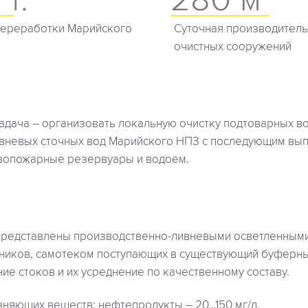
переработки Марийского
Суточная производитель
очистных сооружений
адача – организовать локальную очистку подтоварных во
вневых сточных вод Марийского НПЗ с последующим вы
ивопожарные резервуары и водоем.
редставлены производственно-ливневыми осветленными
ников, самотеком поступающих в существующий буферны
ие стоков и их усреднение по качественному составу.
зняющих веществ: нефтепродукты – 20…150 мг/л.