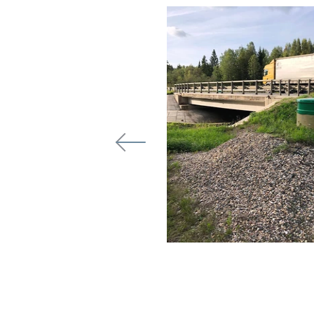
кое"
 "Малышевский",