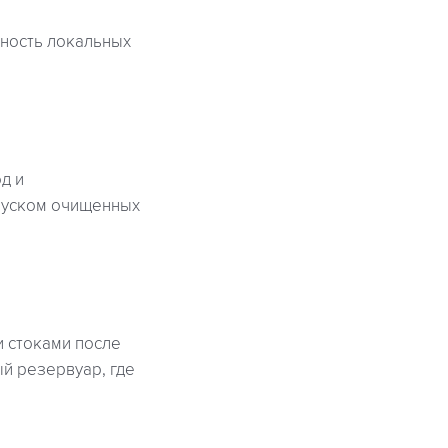
ность локальных
д и
пуском очищенных
 стоками после
й резервуар, где