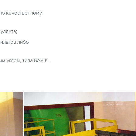
 по качественному
улянта;
ильтра либо
 углем, типа БАУ-К.