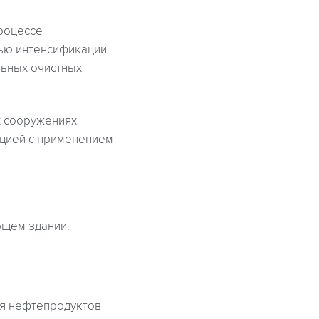
роцессе
лью интенсификации
льных очистных
х сооружениях
ацией с применением
щем здании.
ия нефтепродуктов