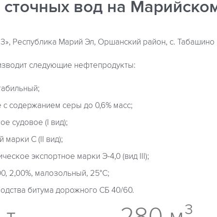
 сточных вод на Марийско
», Республика Марий Эл, Оршанский район, с. Табашино
изводит следующие нефтепродукты:
табильный;
 с содержанием серы до 0,6% масс;
е судовое (I вид);
марки С (II вид);
ческое экспортное марки Э-4,0 (вид III);
0, 2,00%, малозольный, 25°С;
одства битума дорожного СБ 40/60.
 т.
280 м³