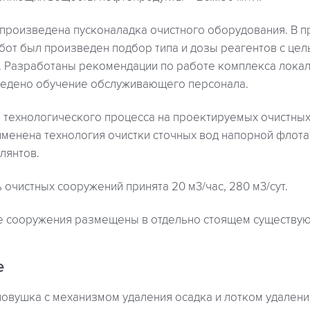
 произведена пусконаладка очистного оборудования. В п
бот был произведен подбор типа и дозы реагентов с це
д. Разработаны рекомендации по работе комплекса лока
едено обучение обслуживающего персонала.
о технологического процесса на проектируемых очистны
менена технология очистки сточных вод напорной флот
лянтов.
очистных сооружений принята 20 м3/час, 280 м3/сут.
 сооружения размещены в отдельно стоящем существую
е
овушка с механизмом удаления осадка и лотком удален