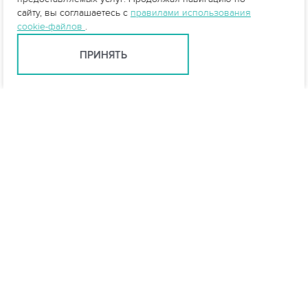
сайту, вы соглашаетесь с
правилами использования
cookie-файлов
.
ПРИНЯТЬ
Тюмень +7 (345) 257-80-53
tyumen@vo-da.ru
Мессенджеры