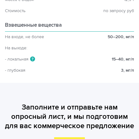
Стоимость
по запросу руб
Взвешенные вещества
На входе, не более
50–200, мг/л
На выходе:
- локальная
15–40, мг/л
?
- глубокая
3, мг/л
Заполните и отправьте нам
опросный лист, и мы подготовим
для вас коммерческое предложение