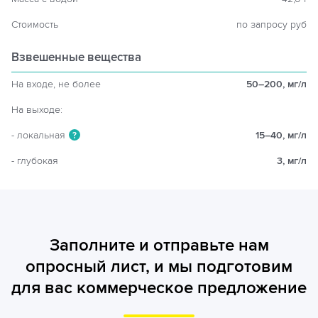
Стоимость
по запросу руб
Взвешенные вещества
На входе, не более
50–200, мг/л
На выходе:
- локальная
15–40, мг/л
?
- глубокая
3, мг/л
Заполните и отправьте нам
опросный лист, и мы подготовим
для вас коммерческое предложение