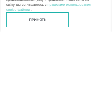
сайту, вы соглашаетесь с
правилами использования
cookie-файлов
.
ПРИНЯТЬ
Тюмень +7 (345) 257-80-53
tyumen@vo-da.ru
Мессенджеры