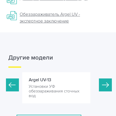
Обеззараживатель Argel UV -
экспертное заключение
Другие модели
Argel UV-13
Argel UV-
Установки УФ
Установк
точных
обеззараживания сточных
обеззара
вод
вод