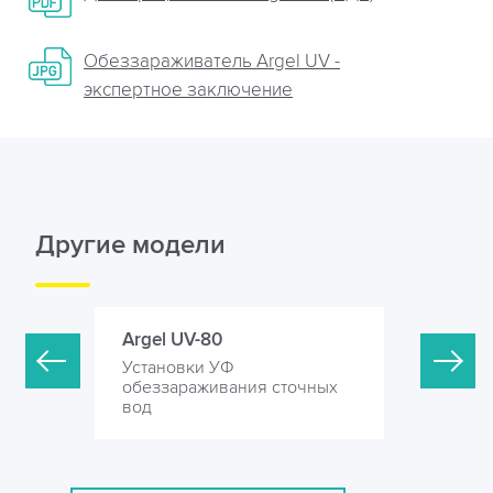
Обеззараживатель Argel UV -
экспертное заключение
Другие модели
Argel UV-80
Argel UV-
Установки УФ
Установк
точных
обеззараживания сточных
обеззара
вод
вод