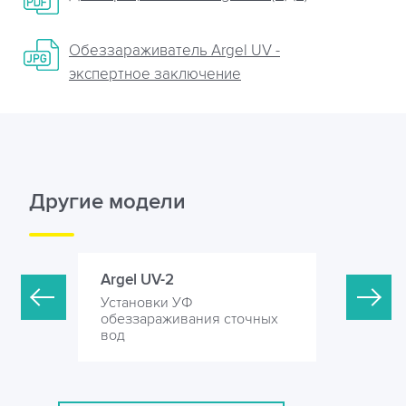
Обеззараживатель Argel UV -
экспертное заключение
Другие модели
Argel UV-2
Argel UV-
Установки УФ
Установк
точных
обеззараживания сточных
обеззара
вод
вод