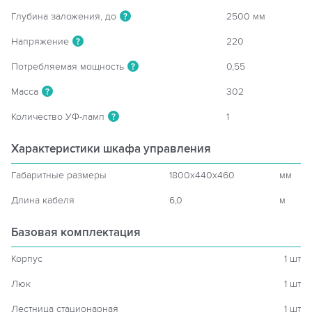
Глубина заложения, до
2500 мм
?
Напряжение
220
?
Потребляемая мощность
0,55
?
Масса
302
?
Количество УФ-ламп
1
?
Характеристики шкафа управления
Габаритные размеры
1800x440x460
мм
Длина кабеля
6,0
м
Базовая комплектация
Корпус
1 шт
Люк
1 шт
Лестница стационарная
1 шт