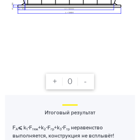
H1 = 250
L2 = 400
L1 = 10000
L = 10800
+
0
-
Итоговый результат
F
⩽ k
⋅F
+k
⋅F
+k
⋅F
неравенство
A
1
тяж
2
гр
3
тр
выполняется, конструкция не всплывёт!