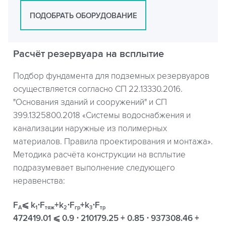
ПОДОБРАТЬ ОБОРУДОВАНИЕ
Расчёт резервуара на всплытие
Подбор фундамента для подземных резервуаров
осуществляется согласно СП 22.13330.2016.
"Основания зданий и сооружений" и СП
399.1325800.2018 «Системы водоснабжения и
канализации наружные из полимерных
материалов. Правила проектирования и монтажа».
Методика расчёта конструкции на всплытие
подразумевает выполнение следующего
неравенства:
F
⩽ k
⋅F
+k
⋅F
+k
⋅F
A
1
тяж
2
гр
3
тр
472419.01 ⩽ 0.9 ⋅ 210179.25 + 0.85 ⋅ 937308.46 +