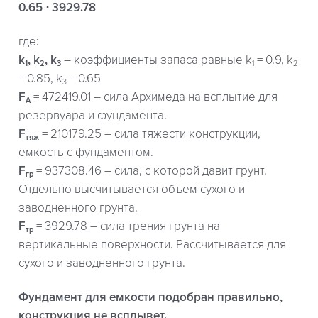
0.65 ⋅ 3929.78
где:
k
, k
, k
– коэффициенты запаса равные k
= 0.9, k
1
2
3
1
2
= 0.85, k
= 0.65
3
F
= 472419.01 – сила Архимеда на всплытие для
A
резервуара и фундамента.
F
= 210179.25 – сила тяжести конструкции,
тяж
ёмкость с фундаментом.
F
= 937308.46 – сила, с которой давит грунт.
гр
Отдельно высчитывается объем сухого и
заводненного грунта.
F
= 3929.78 – сила трения грунта на
тр
вертикальные поверхности. Рассчитывается для
сухого и заводненного грунта.
Фундамент для емкости подобран правильно,
конструкция не всплывет.