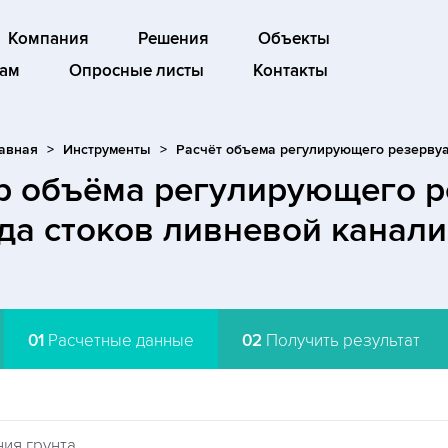
Компания
Решения
Объекты
ам
Опросные листы
Контакты
авная
Инструменты
Расчёт объема регулирующего резерву
р объёма регулирующего р
да стоков ливневой канал
01
Расчетные данные
02
Получить результат
ия грунта