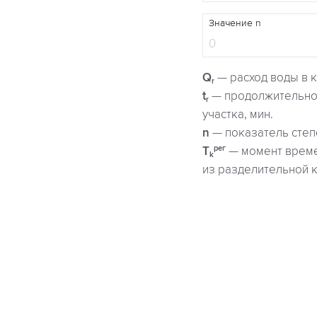
Значение n
Q
— расход воды в 
r
t
— продолжительнос
r
участка, мин.
n
— показатель сте
рег
T
— момент време
k
из разделительной 