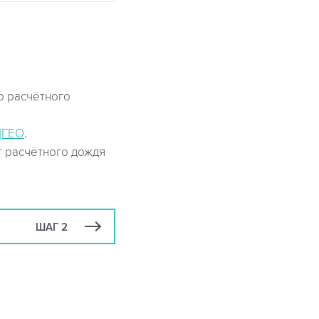
о расчётного
ДГЕО
.
т расчётного дождя
ШАГ 2