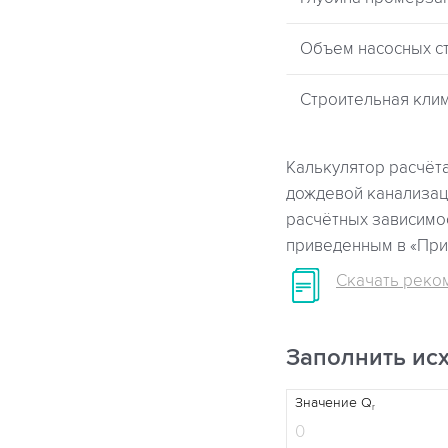
Объем насосных с
Строительная кли
Калькулятор расчёта
дождевой канализац
расчётных зависимо
приведенным в «Прил
Скачать реком
Заполнить ис
Значение Q
r