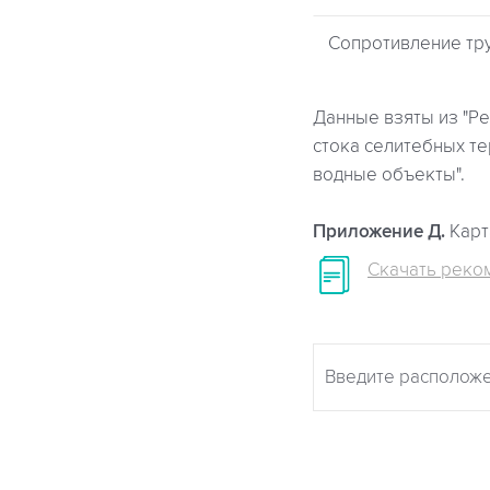
Сопротивление тр
Данные взяты из "Ре
стока селитебных т
водные объекты".
Приложение Д.
Карт
Скачать реко