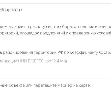
убопровода
комендации по расчету систем сбора, отведения и очист
ерриторий, площадок предприятий и определению условий
а районирования территории РФ по коэффициенту С, стр. 
мендации НИИ ВОДГЕО (pdf 2.4 Мб)