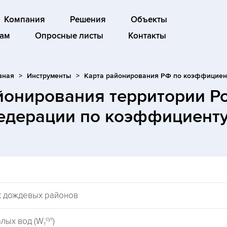
Компания
Решения
Объекты
ам
Опросные листы
Контакты
вная
Инструменты
Карта районирования РФ по коэффициен
йонирования территории Р
едерации по коэффициенту
х дождевых районов
сут
лых вод (W
)
т