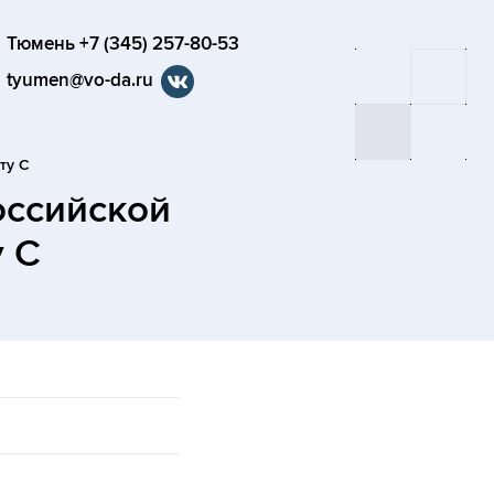
Тюмень +7 (345) 257-80-53
tyumen@vo-da.ru
ту С
оссийской
 С